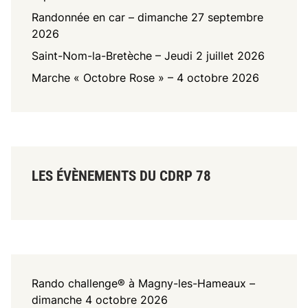
d
Randonnée en car – dimanche 27 septembre
r
2026
a
Saint-Nom-la-Bretèche – Jeudi 2 juillet 2026
t
a
Marche « Octobre Rose » – 4 octobre 2026
t
i
o
n
LES ÉVÈNEMENTS DU CDRP 78
Rando challenge® à Magny-les-Hameaux –
dimanche 4 octobre 2026