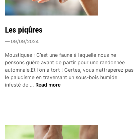
Les piqûres
09/09/2024
Moustiques : C’est une faune à laquelle nous ne
pensons guère avant de partir pour une randonnée
automnale.Et l’on a tort ! Certes, vous n’attraperez pas
le paludisme en traversant un sous-bois humide
L
infesté de …
Read more
e
s
p
i
q
û
r