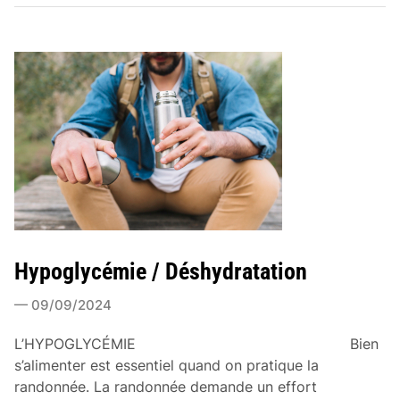
c
r
a
m
p
e
s
Hypoglycémie / Déshydratation
09/09/2024
L’HYPOGLYCÉMIE Bien
s’alimenter est essentiel quand on pratique la
randonnée. La randonnée demande un effort