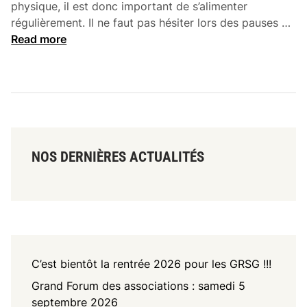
physique, il est donc important de s’alimenter
H
régulièrement. Il ne faut pas hésiter lors des pauses …
y
Read more
p
o
g
l
y
c
é
NOS DERNIÈRES ACTUALITÉS
m
i
e
/
D
é
C’est bientôt la rentrée 2026 pour les GRSG !!!
s
h
Grand Forum des associations : samedi 5
y
septembre 2026