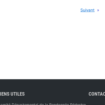
Suivant
»
IENS UTILES
CONTAC
omité Départemental de la Randonnée Pédestre