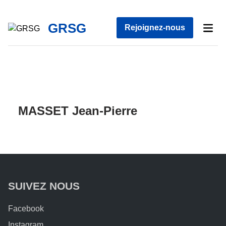
Skip
to
GRSG
Mai
Rejoignez-nous
content
Men
MASSET Jean-Pierre
SUIVEZ NOUS
Facebook
Instagram