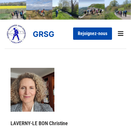
Skip
to
content
GRSG
Main
Rejoignez-nous
Men
LAVERNY-LE BON Christine